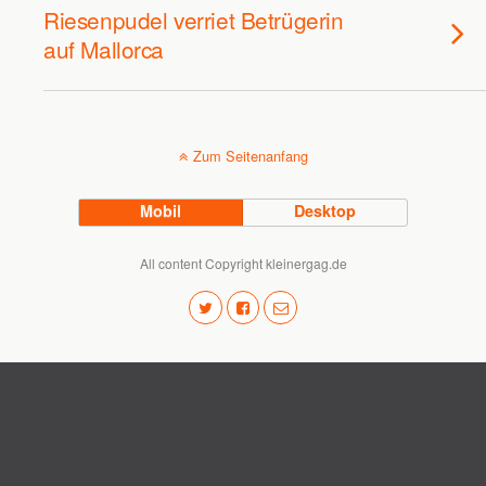
Riesenpudel verriet Betrügerin
auf Mallorca
Zum Seitenanfang
Mobil
Desktop
All content Copyright kleinergag.de