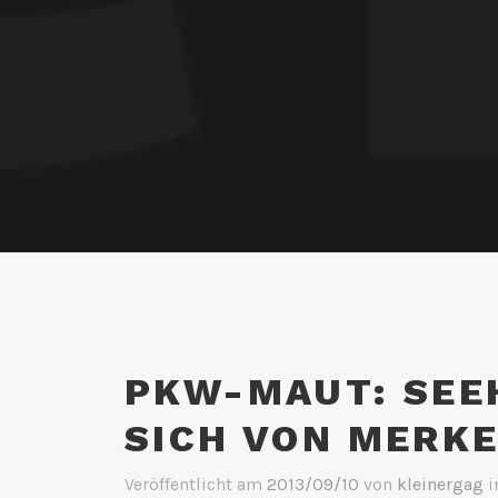
PKW-MAUT: SEE
SICH VON MERK
Veröffentlicht am
2013/09/10
von
kleinergag
i