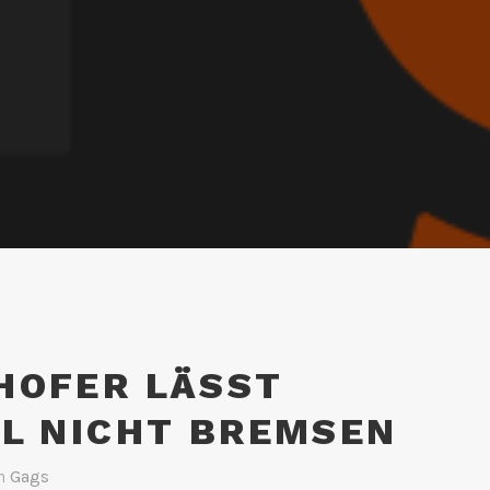
HOFER LÄSST
EL NICHT BREMSEN
n
Gags